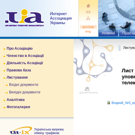
Интернет
Ассоциация
Украины
pуc/укр
eng
Новини
Прес-ц
Листув
Про Асоціацію
Членство в Асоціації
Діяльність Асоціації
Лист 
Правова база
упов
Листування
теле
Вхідні документи
Вихідні документи
распечатать
Аналітика
Вхідний_№5_від
Фотогалерея
Українська мережа
обміну трафіком