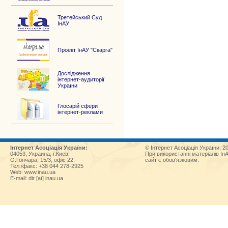
Третейський Суд
ІнАУ
Проект ІнАУ "Скарга"
Дослідження
інтернет-аудиторії
України
Глосарій сфери
інтернет-реклами
Інтернет Асоціація України:
© Інтернет Асоціація України, 2
04053, Украина, г.Киев,
При використанні матеріалів Ін
О.Гончара, 15/3, офіс 22.
сайт є обов'язковим.
Тел./факс: +38 044 278-2925
Web:
www.inau.ua
E-mail: dir [at] inau.ua