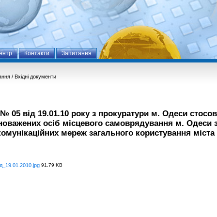
ентр
Контакти
Запитання
ання
/
Вхідні документи
№ 05 від 19.01.10 року з прокуратури м. Одеси стосов
новажених осіб місцевого самоврядування м. Одеси з
комунікаційних мереж загального користування міста
_19.01.2010.jpg
91.79 KB