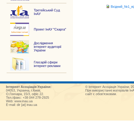
Вхідний_№1_від
Третейський Суд
ІнАУ
Проект ІнАУ "Скарга"
Дослідження
інтернет-аудиторії
України
Глосарій сфери
інтернет-реклами
Інтернет Асоціація України:
© Інтернет Асоціація України, 2
04053, Украина, г.Киев,
При використанні матеріалів Ін
О.Гончара, 15/3, офіс 22.
сайт є обов'язковим.
Тел./факс: +38 044 278-2925
Web:
www.inau.ua
E-mail: dir [at] inau.ua