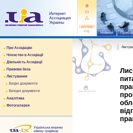
Интернет
Ассоциация
Украины
pуc/укр
eng
Новини
Прес-ц
Листув
Про Асоціацію
Членство в Асоціації
Діяльність Асоціації
Лис
Правова база
Листування
пит
Вхідні документи
пра
Вихідні документи
распечатать
про
Аналітика
обл
Фотогалерея
від
пра
Українська мережа
обміну трафіком