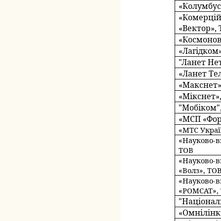
«Колумбус
«Комерцій
«Вектор»,
«Космонов
«Лагідком
"Ланет Не
«Ланет Те
«Макснет»
«Мікснет»
"Мобіком"
«МСП «Фор
«МТС Украї
«Науково-в
ТОВ
«Науково-в
«Волз», ТО
«Науково-в
«РОМСАТ»,
"Націонал
«Омнілінк