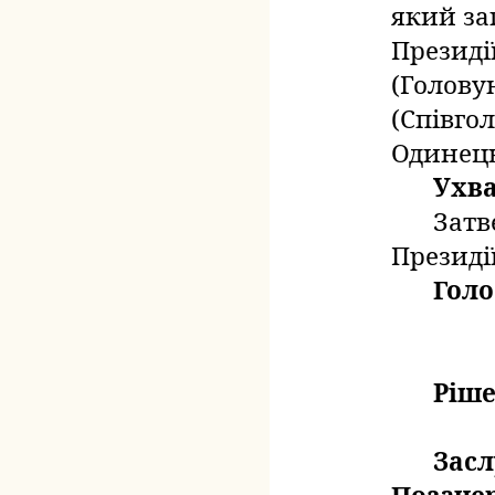
який
за
Президії
(Голову
(Співгол
Одинець
Ухв
Затв
Президі
Голо
Ріше
Зас