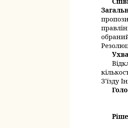
Спів
Загальн
пропози
правлінн
обраний
Резолюц
Ухв
Відк
кількос
З'їзду І
Голо
Ріше