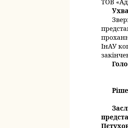
ТОВ «Ад
Ухв
Звер
предста
прохан
ІнАУ ко
закінче
Голо
Ріше
Засл
предста
Пєтухов