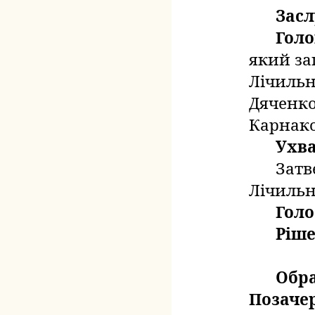
Зас
Голо
який
за
Лічильно
Дяченко 
Карнако
Ухв
Затв
Лічильн
Голо
Ріше
Обра
Позачер