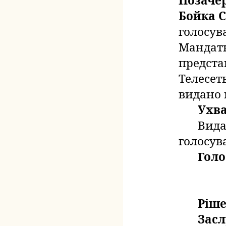
Позачер
Бойка 
голосува
Мандат
предста
Телесет
видано 
Ухв
Вида
голосув
Голо
Ріше
Зас