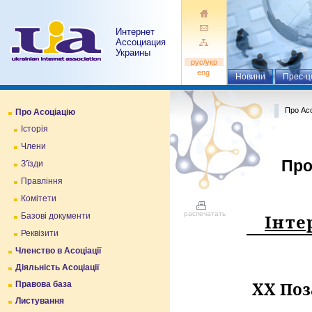
Интернет
Ассоциация
Украины
pуc/укр
eng
Новини
Прес-ц
Про Асо
Про Асоціацію
Історія
Члени
Про
З'їзди
Правління
Комітети
распечатать
Інте
Базові документи
Реквізити
Членство в Асоціації
Діяльність Асоціації
X
Х По
Правова база
Листування