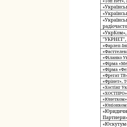
«Топ Нет»,
«Українськ
«Українськ
«Українсь
радіочаст
«УкрКом»,
"УКРНЕТ",
«Фарлеп-Ін
«Фасттелек
«Філанко У
«Фірма «Ме
«Фірма «Фе
«Фрегат ТВ
«Фрінет», 
«Хостінг У
«ХОСТПРО»
«Юнетком
«Юніонком
«Юридична
Партнери»
«Юскутум»