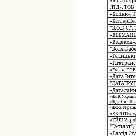
«Багатопр
ЛТД», ТОВ
«Білінк», 
«БіттерНе
"В.О.К.С.",
«ВЕБМАНІ
«Ведекон»
"Воля-Кабе
«Галицькі
«Гігатранс
«Гугл», ТОВ
«Дата Інт
"ДАТАГРУП
«Даталайн
«ДЕПС Україна
«Діджітал Пр
«Дюна Україн
«ЕВРОТЕЛ»
«ЕЙБІ Укра
"Емплот",
«Елайд Ст