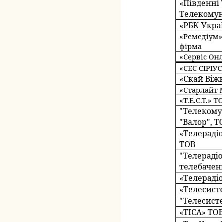
«Південні
Телекомун
«РБК-Укра
«Ремедіум»
фірма
«Сервіс Он
«СЕС СІРІУС
«Скай Віж
«Старлайт 
«Т.Е.С.Т.» Т
"Телекому
"Валор", Т
«Телераді
ТОВ
"Телераді
телебачен
«Телераді
«Телесист
"Телесист
«ТІСА» ТО