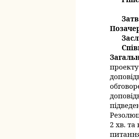
Затв
Позачер
Зас
Спі
Загальн
проекту
доповідь
обговоре
доповідь
підведе
Резолюц
2 хв. та
питання