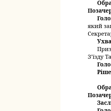
Обра
Позачер
Голо
який
за
Секретар
Ухв
Приз
З’їзду Т
Голо
Ріше
Обр
Позачер
Зас
Голо