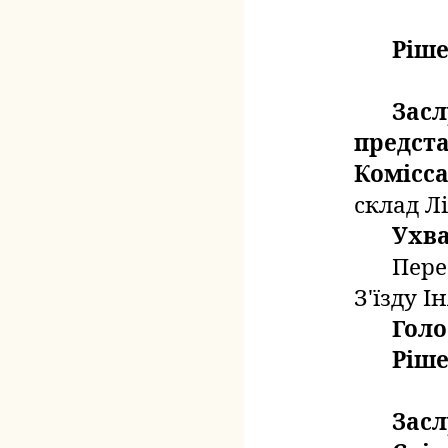
Ріше
Засл
предста
Комісса
склад Лі
Ухв
Пере
З'їзду І
Голо
Ріше
Засл