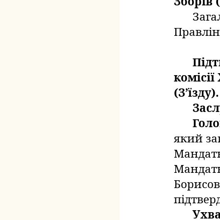
Зборів (
Зага
Правлін
Під
комісії
(З’їзду).
Зас
Голо
який
за
Мандатно
Мандатно
Борисов 
підтвер
Ухв