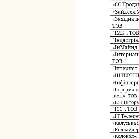
«ЄС Прода
«Зайксел 
«Західна 
ТОВ
"ІМК", ТО
"Індастрі
«ІнМайнд 
«Інтернац
ТОВ
"Інтернет 
«ІНТЕРНЕ
«Інфінсерв
«Інформаці
вісті», ТОВ
«ІСП Штор
"ICC", ТОВ
«ІТ Телесе
«Калуська 
«Коллайдер
«Колокол»,