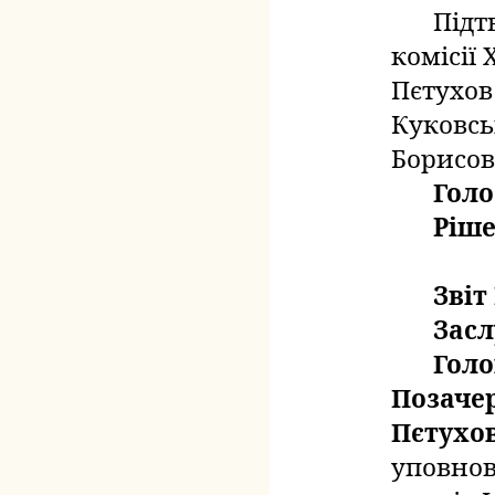
Підт
комісії 
Пєтухов 
Куковсь
Борисов 
Голо
Ріше
Звіт
Засл
Голо
Позачер
Пєтухов
уповнов