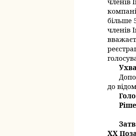
членів 
компані
більше 
членів І
вважаєт
реєстра
голосув
Ухв
Допо
до відом
Голо
Ріше
Затв
ХХ Поза