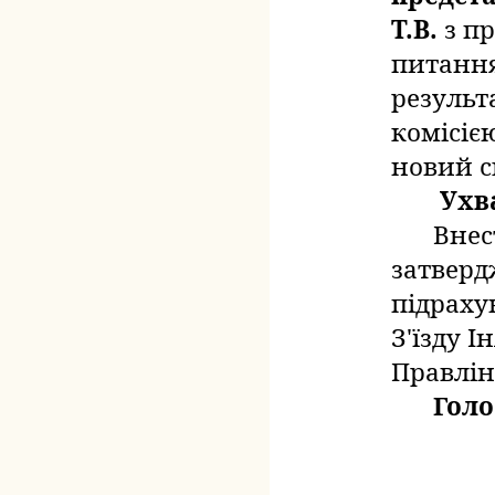
Т.В.
з п
питання
результ
комісією
новий с
Ухв
Внес
затверд
підраху
З
'
їзду І
Правлін
Голо