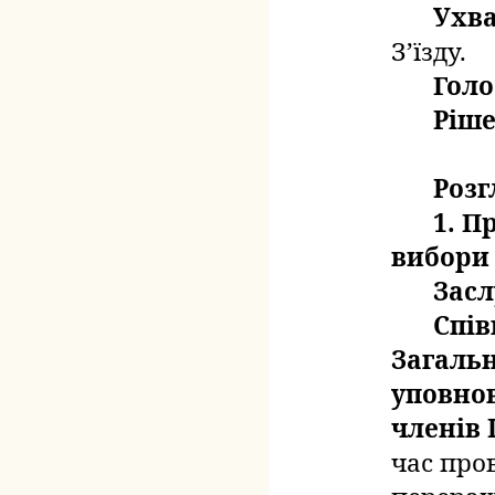
Ухв
З’їзду.
Голо
Ріше
Розг
1. П
вибори 
Засл
Спів
Загальн
уповно
членів
час про