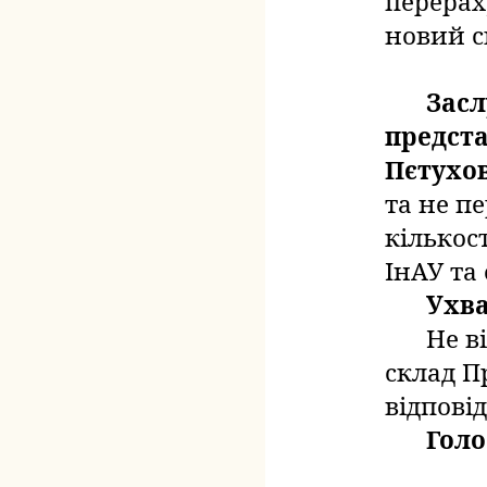
перерах
новий с
Засл
предста
Пєтухов
та не п
кількост
ІнАУ та
Ухв
Не в
склад Пр
відповід
Голо