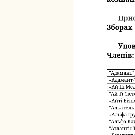
Прис
Зборах (
Упо
Членів:
"Адамант"
«
Адамант-
«Ай Пі Мед
"Ай Ті Сіс
«Айті Біз
"Алкатель
«Альфа гр
"Альфа Ка
"Атлантіс 