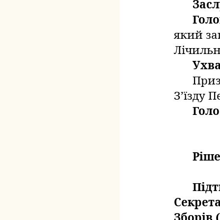
Зас
Голо
який
за
Лічильн
Ухв
Приз
З’їзду 
Голо
Ріше
Під
Секрет
Зборів (