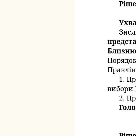
Ріше
Ухв
Засл
предста
Близню
Порядок
Правлін
1. П
вибори 
2. П
Голо
Ріше