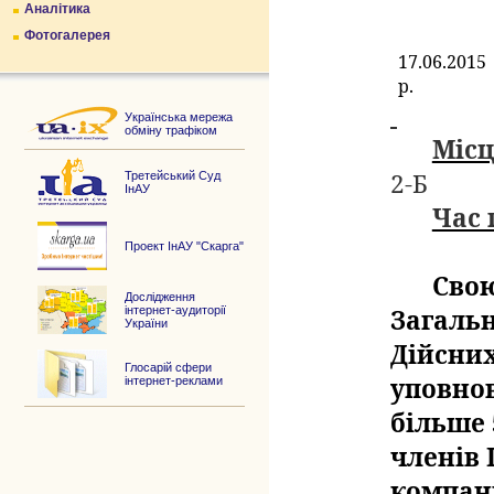
Аналітика
Фотогалерея
17.06.2015
р.
Українська мережа
обміну трафіком
Місц
2-Б
Третейський Суд
ІнАУ
Час 
Проект ІнАУ "Скарга"
Свою
Дослідження
інтернет-аудиторії
Загальн
України
Дійсних
Глосарій сфери
уповно
інтернет-реклами
більше 
членів 
компані