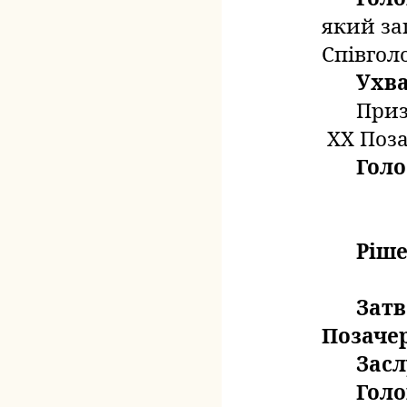
який
за
Співгол
Ухв
Приз
X
Х Поза
Голо
Ріше
Затв
Позачер
Зас
Голо