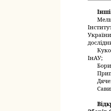
Інші
Мель
Інститу
України
дослідн
Куко
ІнАУ;
Б
ори
Приг
Дяче
Сави
Від