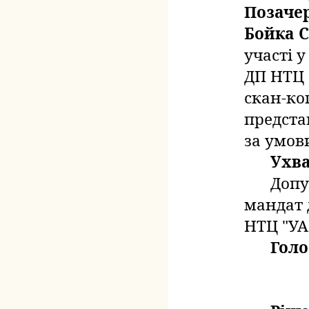
Позачер
Бойка 
участі у
ДП НТЦ 
скан-ко
предста
за умо
Ухв
Допу
мандат 
НТЦ "УА
Голо