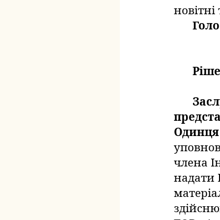
новітні 
Голо
Ріше
Засл
предста
Одинця
уповнов
члена І
надати 
матеріал
здійсню