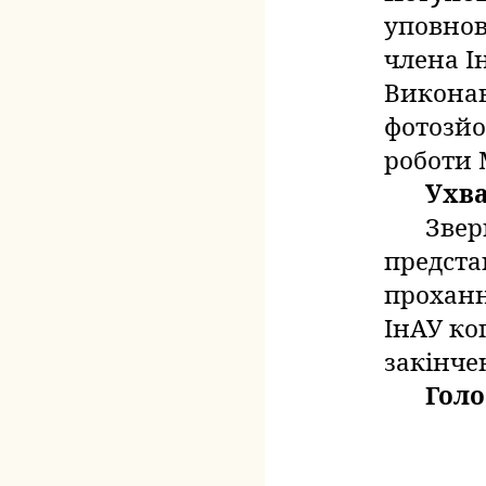
уповнов
члена І
Виконав
фотозйо
роботи 
Ухв
Звер
предста
прохан
ІнАУ ко
закінче
Голо