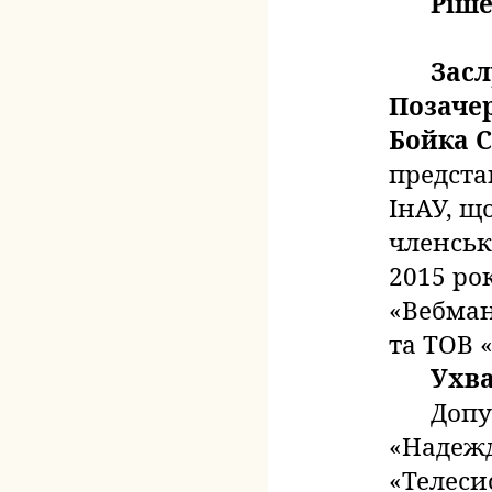
Ріше
Зас
Позачер
Бойка 
предста
ІнАУ, щ
членсько
2015 ро
«Вебман
та ТОВ «
Ухв
Допу
«Надежд
«Телеси