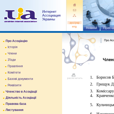
Интернет
Ассоциация
Украины
pуc/укр
eng
Новини
Прес-ц
Про Асо
Про Асоціацію
Історія
Члени
Члени
З'їзди
Правління
Комітети
1.
Борисов 
распечатать
Базові документи
2.
Грищук Д
Реквізити
3.
Коміссар
Членство в Асоціації
4.
Кравченко
Діяльність Асоціації
Правова база
5.
Кульчиць
Листування
6.
Нагорн