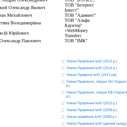
ТОВ "Інтернет
кий Олександр Якович
Інвест"
Іван Михайлович
ТОВ "Адамант"
ТОВ "Альфа
етяна Володимирівна
Каунтер"
«WebMoney
ексій Юрійович
Transfer»
 Олександр Павлович
ТОВ "ІМК"
Члени Правління ІнАУ (2015 р.)
Члени Правління ІнАУ (2014 р.)
Члени Правіння ІнАУ (2013 рік)
Члени Правління, обрані XIV з'їздом 
р.)
Члени Правління, обрані XIII з'їздом 
р.)
Члени Правління ІнАУ (2010 р.)
Члени Правління ІнАУ (2009 р.)
Члени правління ІнАУ (2008 р.)
Члени Правління ІнАУ (діючий склад)