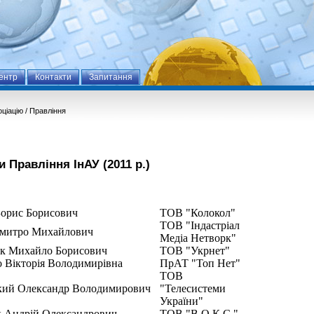
ентр
Контакти
Запитання
ціацію
/
Правління
 Правління ІнАУ (2011 р.)
Борис Борисович
ТОВ "Колокол"
ТОВ "Індастріал
митро Михайлович
Медіа Нетворк"
ук Михайло Борисович
ТОВ "Укрнет"
 Вікторія Володимирівна
ПрАТ "Топ Нет"
ТОВ
кий Олександр Володимирович
"Телесистеми
України"
юк Андрій Олександрович
ТОВ "В.О.К.С."