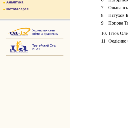
Аналітика
7.
Ольшансь
Фотогалерея
8.
Пєтухов 
9.
Попова Т
Укринская сеть
10.
Тітов Ол
обмена трафиком
11.
Федієнко
Третейский Суд
ИнАУ