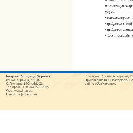
телекоммуникаци
услуги:
•
высокоскоростно
•
цифровая телеф
•
цифровое интер
•
хост-провайдинг
Інтернет Асоціація України:
© Інтернет Асоціація України, 2
04053, Украина, г.Киев,
При використанні матеріалів Ін
О.Гончара, 15/3, офіс 22.
сайт є обов'язковим.
Тел./факс: +38 044 278-2925
Web:
www.inau.ua
E-mail: dir [at] inau.ua