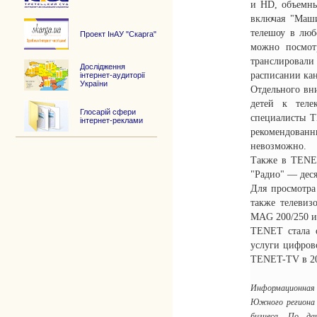
и HD, объемны
включая "Маш
телешоу в любо
Проект ІнАУ "Скарга"
можно посмот
транслировали
Дослідження
расписании кан
інтернет-аудиторії
України
Отдельного вн
детей к теле
Глосарій сфери
специалисты T
інтернет-реклами
рекомендованны
невозможно.
Также в TENET
"Радио" — дес
Для просмотра
также телевиз
MAG 200/250 и
ТENET стала о
услуги цифров
TENET-TV в 20
Информационная
Южного региона 
бизнеса. По да