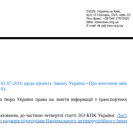
01025, Україна, м.Київ,
вул. О.Гончара, 15/3, офiс 22.
Тел./факс: +38 044 278-2925
Web: www.inau.org.ua
E-mail: dir [at] inau.org.ua
 01.07.2016 щодо проекту Закону України «Про внесення змін
16)
.
о бюро України права на зняття інформації з транспортних
оповнень до частини четвертої статті 263 КПК України:
Лист
до надання підрозділам Національного антикорупційного бюро