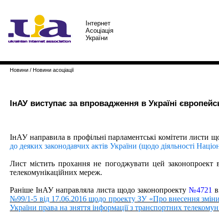
Iнтернет
Асоцiацiя
України
Новини
/
Новини асоціації
ІнАУ виступає за впровадження в Україні європей
ІнАУ направила
в профільні парламентські комітети листи 
до деяких законодавчих актів України (щодо діяльності Націо
Лист м
і
стить прохання не погоджувати цей законопроект в
телекомунікаційних мереж.
Ра
ніше ІнАУ направляла листа щодо законопроекту
№4721
в
№99/1-5 від 17.06.2016 щодо проекту ЗУ «Про внесення змін
України права на зняття інформації з транспортних телекому