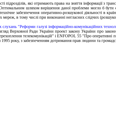
сті підрозділів, які отримають права на зняття інформації з тр
 Оптимальним шляхом вирішення даної проблеми могло б бути ст
 технічне забезпечення оперативно-розшукової діяльності в краї
мереж, в тому числі при виконанні негласних слідчих (розшукови
 слухань "Реформи галузі інформаційно-комунікаційних технол
згляд Верховної Ради України проект закону України про законн
рехоплення телекомунікацій" і ENFOPOL 55 "Про оперативні п
чня 1995 року, з забезпеченням дотримання прав людини та гром