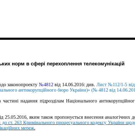
ських норм в сфері перехоплення телекомунікацій
щодо законопроекту
№4812
в
і
д 14.06.2016: див.
Лист №112/1-5 від
нального антикорупційного бюро України)» (№ 4812 від 14.06.20
 частині надання підрозділам Національного антикорупційног
ід 25.05.2016, яким також пропонується внесення аналогічних д
и до ст. 263 Кримінального процесуального кодексу України що
нікаційних мереж
.