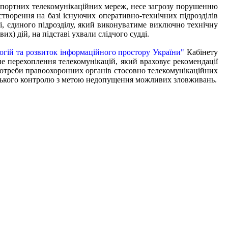
анспортних телекомунікаційних мереж, несе загрозу порушенню
ворення на базі існуючих оперативно-технічних підрозділів
ні, єдиного підрозділу, який виконуватиме виключно технічну
х) дій, на підставі ухвали слідчого судді.
огій та розвиток інформаційного простору України"
Кабінету
е перехоплення телекомунікацій, який враховує рекомендації
отреби правоохоронних органів стосовно телекомунікаційних
адського контролю з метою недопущення можливих зловживань.